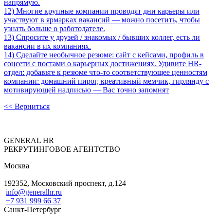
напрямую.
12) Многие крупные компании проводят дни карьеры или
участвуют в ярмарках вакансий — можно посетить, чтобы
узнать больше о работодателе.
13) Спросите у друзей / знакомых / бывших коллег, есть ли
вакансии в их компаниях.
14) Сделайте необычное резюме: сайт с кейсами, профиль в
соцсети с постами о карьерных достижениях. Удивите HR-
отдел: добавьте к резюме что-то соответствующее ценностям
компании: домашний пирог, креативный мемчик, гирлянду с
мотивирующей надписью — Вас точно запомнят
<< Верниться
GENERAL HR
РЕКРУТИНГОВОЕ АГЕНТСТВО
Москва
192352, Московский проспект, д.124
info@generalhr.ru
+7 931 999 66 37
Санкт-Петербург