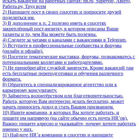
искать вакансии на работных сайтах: hh.ru, Superjob, Авито,
Работа.ру, Труд всем
2) Напишите пост в своих соцсетях и попросите друзей
поделиться им.
3) В дополнение к п. 2 полезно иметь в соцсетях
закреплённый пост-визитку, в котором описаны Ваши
таланты и то, чем Вы можете быть полезны.
4) Следите за чатами и каналами с вакансиями в Telegram.
5) Вступите в профессиональные сообщества и форумы
(онлайн и офлайн).
6) Посетите тематические выставки, форумы, познакомьтесь с
потенциальными коллегами и работодателями.
7) Не пренебрегайте службой занятости. Кроме вакансий там
есть бесплатные переподготовки и обучения различного
формата.
8) Обратитесь в специализированное агентство или к
карьерному консультанту.
9) Займитесь волонтёрством или благотворительностью.
Работа, которую Вам интересно делать бесплатно, может
начать приносить доход и стать Вашим призванием.
10) Ищите компании, в которых Вы хотите работать, и
пишите им напрямую (на сайте обычно есть почта HR’ов).
Важно: пишите адресно и указывайте, почему хотите работать
именно у них.
11) Найдите HR’а компании в соцсетях и напишите