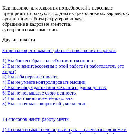
Как правило, для закрытия потребностей в персонале
предприятия пользуются одним из трех основных вариантов:
организация работы рекрутеров инхаус,
обращение в кадровые агентства,
аутсорсинговые компании.
Другие новости
8 признаков, что вам не добиться повышения на работе
1) Вы боитесь брать на себя ответственность
2) Вы не заинтересованы в этой работе (и работодатель это
видит)
3) Вы себя переоцениваете
4) Вы не умеете контролировать эмоции
5) Вы не обсуждаете свои желания с руководством
6) Вы не повышаете свою ценность
7) Вы постоянно всем недовольны
8) Вы частенько говорите об увольнении
14 способов найти работу мечты
1) Первый и самый очевидный путь — разместить резюме и