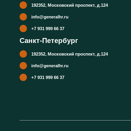
14) Сделайте необычное резюм
192352, Московский проспект, д.124
достижениях. Удивите HR-отд
компании: домашний пирог, к
точно запомнят
info@generalhr.ru
+7 931 999 66 37
Санкт-Петербург
192352, Московский проспект, д.124
info@generalhr.ru
+7 931 999 66 37