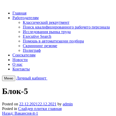
Главная
Работодателям
Классический рекрутмент
Поиск квалифицированного рабочего персонала
Исследования рынка труда
Executive Search
Помощь в автоматизации подбора
Скриннинг резюме
Полиграф
Соискателям
Новости
О нас
Контакты
Личный кабинет
Меню
Блок-5
Posted on
22.12.2021
22.12.2021
by
admin
Posted in
Слайдер плитки главная
Навигация
Назад:
Вакансия-it-1