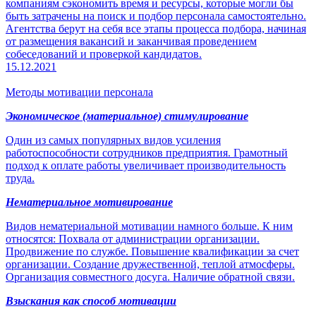
компаниям сэкономить время и ресурсы, которые могли бы
быть затрачены на поиск и подбор персонала самостоятельно.
Агентства берут на себя все этапы процесса подбора, начиная
от размещения вакансий и заканчивая проведением
собеседований и проверкой кандидатов.
15.12.2021
Методы мотивации персонала
Экономическое (материальное) стимулирование
Один из самых популярных видов усиления
работоспособности сотрудников предприятия. Грамотный
подход к оплате работы увеличивает производительность
труда.
Нематериальное мотивирование
Видов нематериальной мотивации намного больше. К ним
относятся: Похвала от администрации организации.
Продвижение по службе. Повышение квалификации за счет
организации. Создание дружественной, теплой атмосферы.
Организация совместного досуга. Наличие обратной связи.
Взыскания как способ мотивации